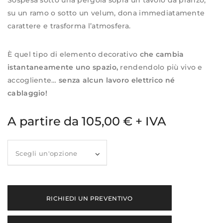
Sospesa sotto una pergola sopra un tavolo da pranzo,
su un ramo o sotto un velum, dona immediatamente
carattere e trasforma l’atmosfera.
È quel tipo di elemento decorativo
che cambia
istantaneamente uno spazio,
rendendolo più vivo e
accogliente…
senza alcun lavoro elettrico né
cablaggio!
A partire da 105,00 € + IVA
P
a
r
a
RICHIEDI UN PREVENTIVO
l
u