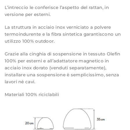
t
L’intreccio le conferisce l’aspetto del rattan, in
r
versione per esterni.
e
La struttura in acciaio inox verniciato a polvere
c
termoindurente e la fibra sintetica garantiscono un
c
utilizzo 100% outdoor.
i
a
Grazie alla cinghia di sospensione in tessuto Olefin
100% per esterni e all’adattatore magnetico in
t
acciaio inox dorato (venduti separatamente),
o
installare una sospensione è semplicissimo, senza
D
lavori né cavi.
i
v
Materiali 100% riciclabili
i
N
o
c