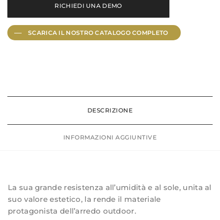
RICHIEDI UNA DEMO
m
e
SCARICA IL NOSTRO CATALOGO
COMPLETO
i
n
p
o
l
y
DESCRIZIONE
r
a
INFORMAZIONI AGGIUNTIVE
t
t
a
n
La sua grande resistenza all’umidità e al sole, unita al
suo valore estetico, la rende il materiale
i
protagonista dell’arredo outdoor.
n