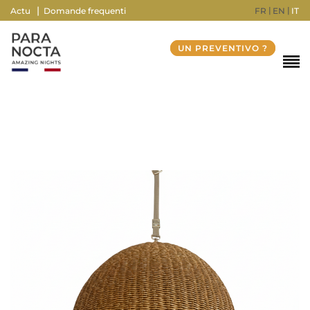
FR
EN
IT
Actu
Domande frequenti
UN PREVENTIVO ?
Taille
H20 / H35
Couleur
Naturel, Noir