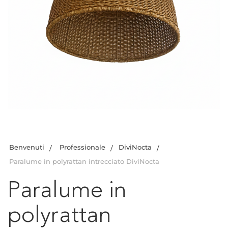
Benvenuti
Professionale
DiviNocta
Paralume in polyrattan intrecciato DiviNocta
Paralume in
polyrattan