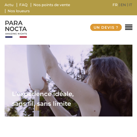
FR
EN
IT
Actu
FAQ
Nos points de vente
Nos loueurs
UN DEVIS ?
L'expérience idéale,
sans fil, sans limite