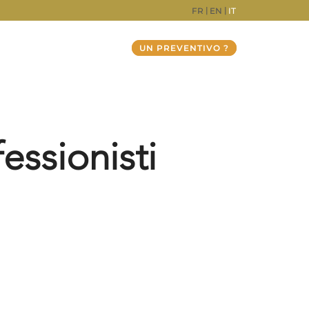
FR
EN
IT
UN PREVENTIVO ?
essionisti