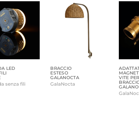
DA LED
BRACCIO
ADATTA
ILI
ESTESO
MAGNET
E
GALANOCTA
VITE PE
BRACCI
 senza fili
GalaNocta
GALANO
GalaNoc