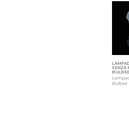
LAMPA
SENZA F
BULBE
Lampada
Bulbee