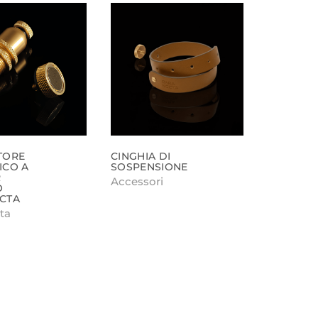
TORE
CINGHIA DI
ICO A
SOSPENSIONE
R
Accessori
O
CTA
ta