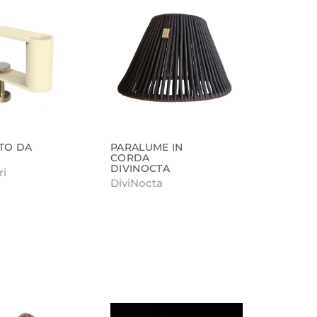
TO DA
PARALUME IN
CORDA
DIVINOCTA
ri
DiviNocta