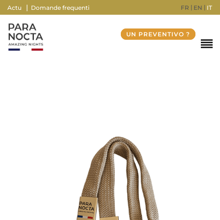
FR
EN
IT
Actu
Domande frequenti
UN PREVENTIVO ?
Couleur
Bronze, Lin, Noir