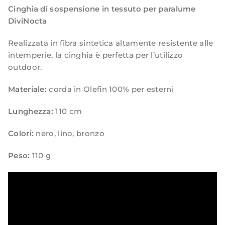
Cinghia di sospensione in tessuto per paralume
DiviNocta
Realizzata in fibra sintetica altamente resistente alle
intemperie, la cinghia è perfetta per l’utilizzo
outdoor.
Materiale:
corda in Olefin 100% per esterni
Lunghezza:
110 cm
Colori:
nero, lino, bronzo
Peso:
110 g