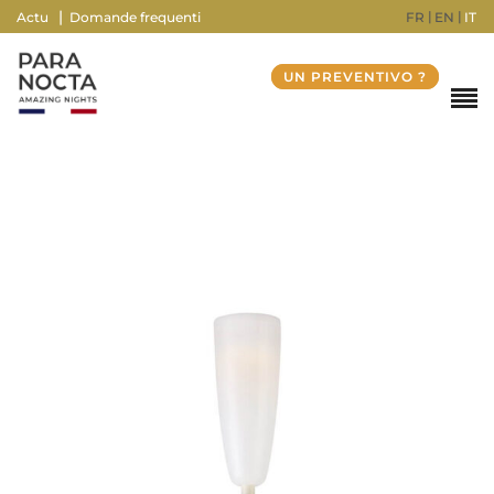
FR
EN
IT
Actu
Domande frequenti
UN PREVENTIVO ?
Peso
1520 g
Dimensioni
15 × 185 cm