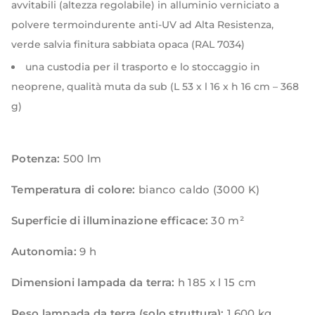
avvitabili (altezza regolabile) in alluminio verniciato a
polvere termoindurente anti-UV ad Alta Resistenza,
verde salvia finitura sabbiata opaca (RAL 7034)
una custodia per il trasporto e lo stoccaggio in
neoprene, qualità muta da sub (L 53 x l 16 x h 16 cm – 368
g)
Potenza:
500 lm
Temperatura di colore:
bianco caldo (3000 K)
Superficie di illuminazione efficace:
30 m²
Autonomia:
9 h
Dimensioni lampada da terra:
h 185 x l 15 cm
Peso lampada da terra (solo struttura):
1,600 kg