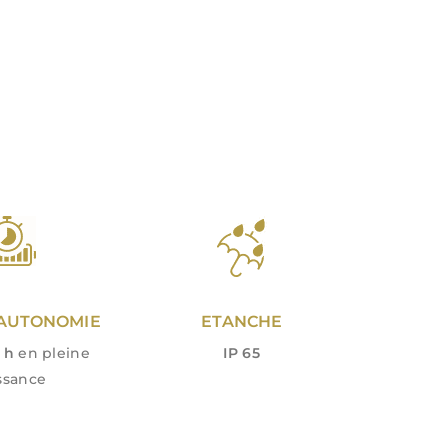
AUTONOMIE
ETANCHE
 h
en pleine
IP 65
ssance