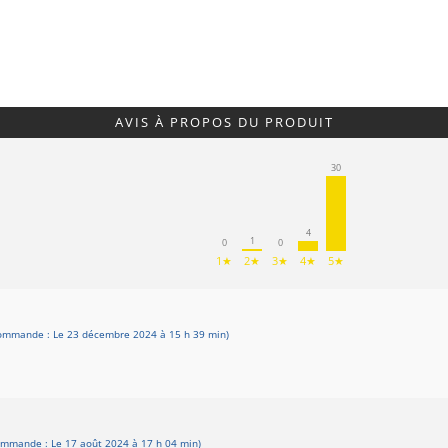
AVIS À PROPOS DU PRODUIT
30
4
1
0
0
1★
2★
3★
4★
5★
ommande : Le 23 décembre 2024 à 15 h 39 min)
ommande : Le 17 août 2024 à 17 h 04 min)