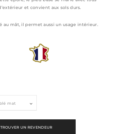
 d’extérieur et convient aux sols durs.
au mât, il permet aussi un usage intérieur.
q
u
a
n
TROUVER UN REVENDEUR
t