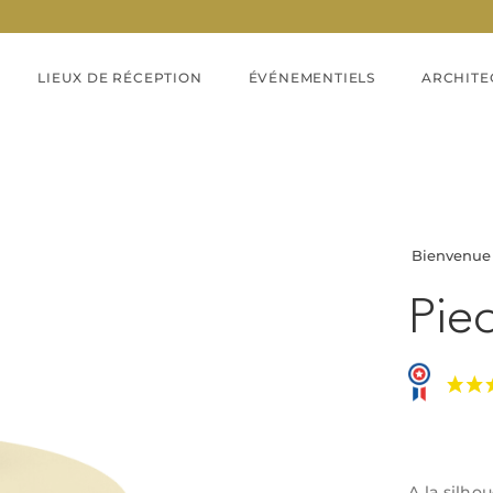
LIEUX DE RÉCEPTION
ÉVÉNEMENTIELS
ARCHITE
Bienvenue
 sablé mat, Rouille sablé mat, Vert sauge sablé
Pie
A la silho