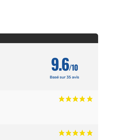
9.6
/10
Basé sur 35 avis