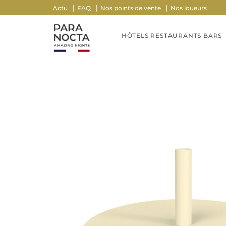
Actu
FAQ
Nos points de vente
Nos loueurs
HÔTELS RESTAURANTS BARS
Poids
5500 g
Dimensions
38 × 38 × 15 cm
Ivoire sablé mat, Noir graphite
Couleur
mat