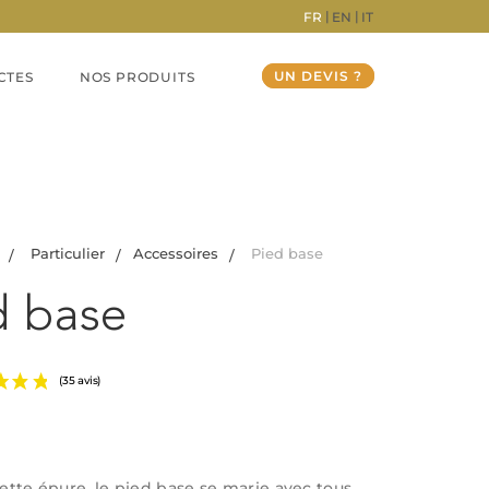
FR
EN
IT
UN DEVIS ?
CTES
NOS PRODUITS
Particulier
Accessoires
Pied base
d base
(35 avis)
uette épure, le pied base se marie avec tous