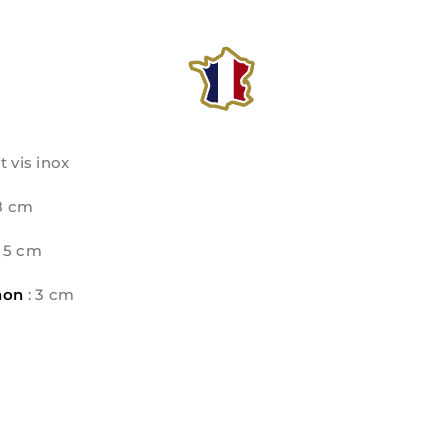
t vis inox
38 cm
 15 cm
chon
: 3 cm