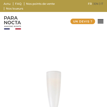
FR
EN
IT
Actu
FAQ
Nos points de vente
Nos loueurs
UN DEVIS ?
Poids
1500 g
Dimensions
15 × 185 cm
Couleur
Ivoire mat, Noir graphite mat, Rouille sablé mat, Vert
sauge sablé mat