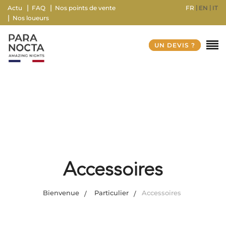
FR
EN
IT
Actu
FAQ
Nos points de vente
Nos loueurs
UN DEVIS ?
Accessoires
Bienvenue
Particulier
Accessoires