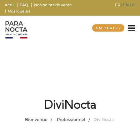
FR
EN
IT
Actu
FAQ
Nos points de vente
Nos loueurs
UN DEVIS ?
DiviNocta
Bienvenue
Professionnel
DiviNocta