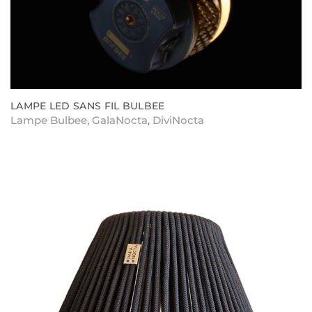
LAMPE LED SANS FIL BULBEE
Lampe Bulbee
GalaNocta
DiviNocta
,
,