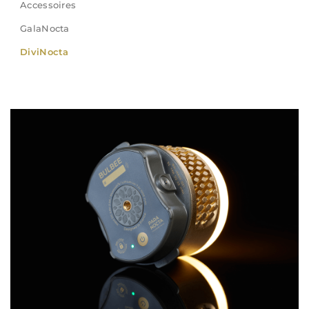
Accessoires
GalaNocta
DiviNocta