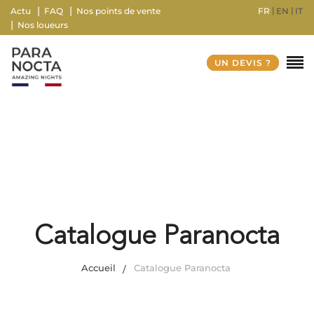
FR
EN
IT
Actu
FAQ
Nos points de vente
Nos loueurs
UN DEVIS ?
Catalogue Paranocta
Accueil
Catalogue Paranocta