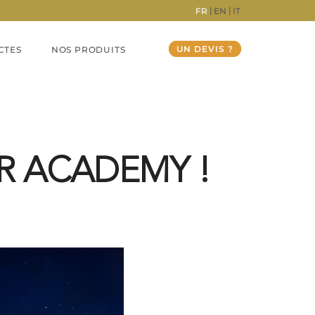
FR
EN
IT
UN DEVIS ?
CTES
NOS PRODUITS
AR ACADEMY !