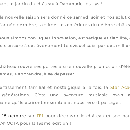
ant le jardin du
château à Dammarie-les-Lys
!
 la nouvelle saison sera donné ce samedi
soir
et nos soluti
année dernière, sublimer les extérieurs du célèbre châte
s aimons conjuguer innovation, esthétique et fiabilité, et
ois encore à cet événement télévisuel suivi par des millio
 château rouvre ses portes à une nouvelle promotion d’él
êmes, à apprendre, à se dépasser.
tissement familial et nostalgique à la fois, la
Star Ac
rs générations. C’est une aventure musicale mais a
ne qu’ils écriront ensemble et nous feront partager.
e
18 octobre
sur
TF1
pour découvrir le château et son par
RANOCTA pour la 13ème édition !