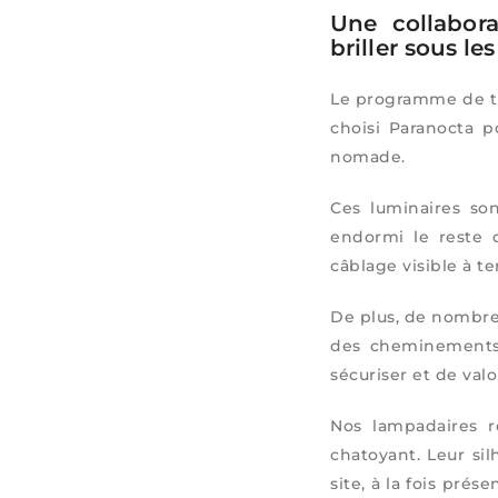
Une collabor
briller sous le
Le programme de té
choisi Paranocta po
nomade.
Ces luminaires so
endormi le reste 
câblage visible à te
De plus, de nombre
des cheminements e
sécuriser et de valo
Nos lampadaires r
chatoyant. Leur si
site, à la fois pré