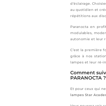
d’éclairage. Choisi
au quotidien et cré
répétitions aux dis
Paranocta en prof
modulables, modern
autonomie et leur r
C’est la première f
grâce à nos statio
lampes et leur ré-i
Comment suivr
PARANOCTA 
Et pour ceux qui ne
lampes Star Acad
Vous pourrez voir 