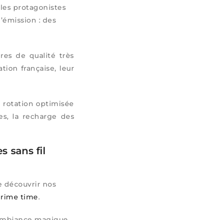
 les protagonistes
’émission : des
es de qualité très
ion française, leur
e rotation optimisée
es, la recharge des
 sans fil
e découvrir nos
rime time
.
 ambiance magique,