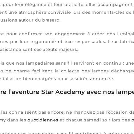
es pour leur élégance et leur praticité, elles accompagnent
ent une atmosphère conviviale lors des moments-clés de l
cussions autour du brasero.
ite pour confirmer son engagement à créer des luminair
es par leur ergonomie et éco-responsables. Leur fabricat
ésistance sont ses atouts majeurs.
ois que nos lampadaires sans fil serviront en continu : un
ns de charge facilitant la collecte des lampes déchargé
nstallation bien chargées pour la soirée annoncée.
e l’aventure Star Academy avec nos lampes
?
 les connaissent pas encore, ne manquez pas l’occasion d
emy
dans les
quotidiennes
et chaque samedi soir lors des
p
combien nos lampadaires sans fil contribuent à créer une