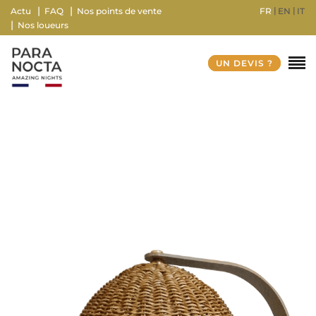
FR
EN
IT
Actu
FAQ
Nos points de vente
Nos loueurs
UN DEVIS ?